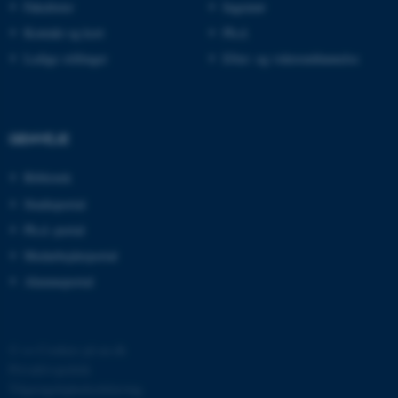
Fakulteter
Ingeniør
Kontakt og kort
Ph.d.
JSESSIONID
Oracle Corporation
Ledige stillinger
Efter- og videreuddannelse
.au.dk
ARRAffinity
Microsoft Corporation
GENVEJE
.mitstudie.au.dk
Bibliotek
Studieportal
Ph.d.-portal
esctx
Microsoft Corporation
.login.microsoftonline.com
Medarbejderportal
Alumneportal
fpc
Microsoft Corporation
login.microsoftonline.com
__cf_bm
Cloudflare Inc.
©
—
Cookies på au.dk
.pure.au.dk
Privatlivspolitik
Tilgængelighedserklæring