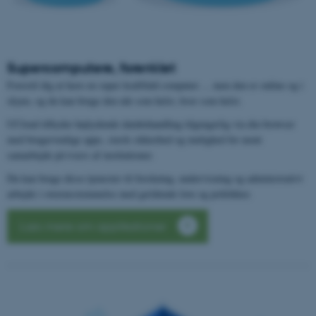
Supercomputere, forenklet
Forestil dig at have en super kraftfuld computer ... men den er online og i
skyen, og du kan bruge den når som helst, hvor som helst.
UCloud tilbyder højtydende databehandling tilgengælig via din browser
med brugervenlige apps, stærk sikkerhed og mulighed for nemt
samarbejde på tværs af institutioner.
Du kan bruge disse tjenester til forskning, undervisning og administrativt
arbejde i overensstemmelse med gældende love og politikker.
Læs mere om applikationer