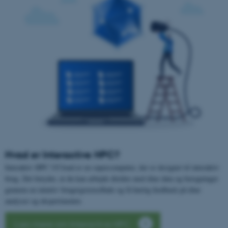
Hvad er Interactive HPC?
Interaktiv HPC UCloud er en supercomputer, der er designet til interaktiv
brug. Det betyder, at du kan arbejde direkte med dine data og beregninger
gennem en intuitiv brugergrænseflade og få hurtig feedback på dine
analyser og eksperimenter.
Læs mere om Interactive HPC